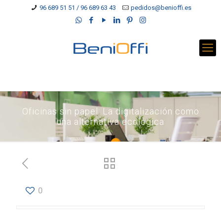
96 689 51 51 / 96 689 63 43
pedidos@benioffi.es
Oficinas sin papel: La digitalización como
una alternativa ecológica
0