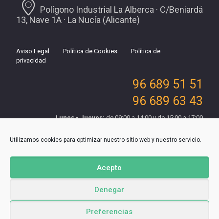
Polígono Industrial La Alberca · C/Beniardá
13, Nave 1A · La Nucía (Alicante)
Aviso Legal
Política de Cookies
Política de
privacidad
96 689 51 51
96 689 63 43
Lunes - Jueves:
de 09:00 a 14:00 y de 15:00 a 17:00
Viernes:
de 09:00 a 15:00
Utilizamos cookies para optimizar nuestro sitio web y nuestro servicio.
Acepto
Denegar
© 2022 Suministros de Oficina Benioffi, S.L.. Todos los derechos
Preferencias
reservados. Diseñado por
Diseños Webs