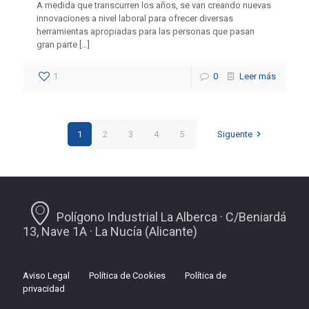
A medida que transcurren los años, se van creando nuevas
innovaciones a nivel laboral para ofrecer diversas
herramientas apropiadas para las personas que pasan
gran parte
[…]
1
0
Leer más
1
2
3
4
5
Siguente
Polígono Industrial La Alberca · C/Beniardá
13, Nave 1A · La Nucía (Alicante)
Aviso Legal
Política de Cookies
Política de
privacidad